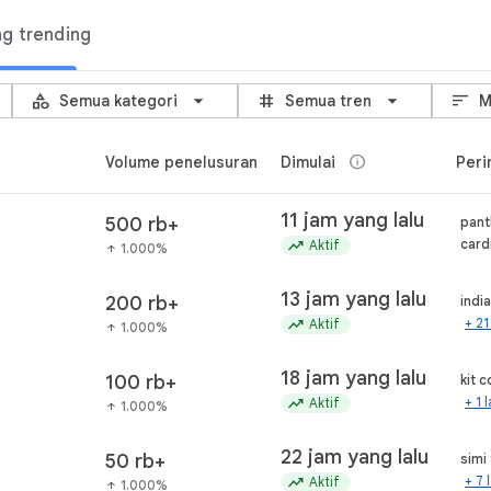
g trending
ds
category
grid_3x3
sort
Semua kategori
Semua tren
M
info
Volume penelusuran
Dimulai
Peri
11 jam yang lalu
500 rb+
pant
trending_up
card
Aktif
1.000%
arrow_upward
13 jam yang lalu
200 rb+
indi
trending_up
+ 21
Aktif
1.000%
arrow_upward
18 jam yang lalu
100 rb+
kit 
trending_up
+ 1 
Aktif
1.000%
arrow_upward
22 jam yang lalu
50 rb+
simi
trending_up
+ 7 
Aktif
1.000%
arrow_upward