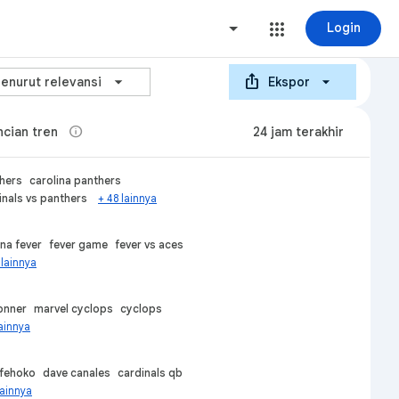
Login
ios_share
arrow_forward_ios
enurut relevansi
Ekspor
info
ncian tren
24 jam terakhir
hers
carolina panthers
inals vs panthers
+ 48 lainnya
ana fever
fever game
fever vs aces
 lainnya
conner
marvel cyclops
cyclops
lainnya
 fehoko
dave canales
cardinals qb
lainnya