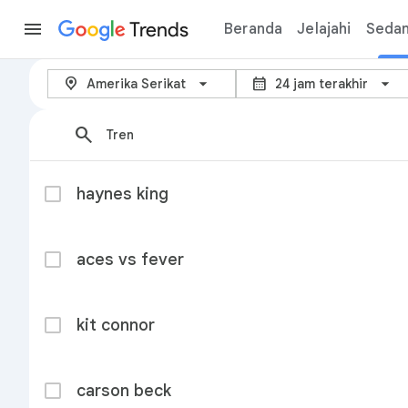
Trends
Beranda
Jelajahi
Sedan
Sedang Trending - Google Tren
arrow_back_ios_new
location_on
calendar_month
Amerika Serikat
24 jam terakhir
search
Tren
haynes king
aces vs fever
kit connor
carson beck