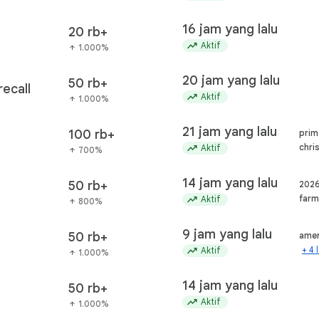
16 jam yang lalu
20 rb+
trending_up
Aktif
1.000%
arrow_upward
20 jam yang lalu
50 rb+
ecall
trending_up
Aktif
1.000%
arrow_upward
21 jam yang lalu
100 rb+
prim
trending_up
chri
Aktif
700%
arrow_upward
14 jam yang lalu
50 rb+
2026
trending_up
farm
Aktif
800%
arrow_upward
9 jam yang lalu
50 rb+
amer
trending_up
+ 4 
Aktif
1.000%
arrow_upward
14 jam yang lalu
50 rb+
trending_up
Aktif
1.000%
arrow_upward