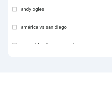
andy ogles
américa vs san diego
trump bbc discovery order pause
blue jays vs cubs
lindsey buckingham
Privasi
Persyaratan
Kirim masukan
Tent
sparks vs lynx