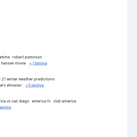
etime
robert pattinson
s hansen movie
+ 1 lainnya
 27 winter weather predictions
ers almanac
+ 5 lainnya
ica vs san diego
america fc
club america
lainnya