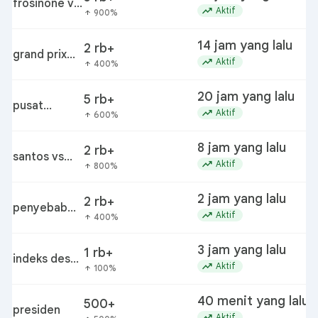
frosinone vs
trending_up
Aktif
900%
arrow_upward
lazio
14 jam yang lalu
2 rb+
grand prix
trending_up
Aktif
400%
arrow_upward
sepeda
motor
20 jam yang lalu
5 rb+
pusat
k
trending_up
Aktif
600%
arrow_upward
laboratorium
forensik
8 jam yang lalu
2 rb+
santos vs
trending_up
Aktif
800%
arrow_upward
atlético
paranaense
2 jam yang lalu
2 rb+
m
penyebab
trending_up
Aktif
400%
arrow_upward
kebakaran
nipah mall
3 jam yang lalu
1 rb+
makassar
indeks desa
trending_up
Aktif
100%
arrow_upward
2026
40 menit yang lalu
500+
presiden
trending_up
Aktif