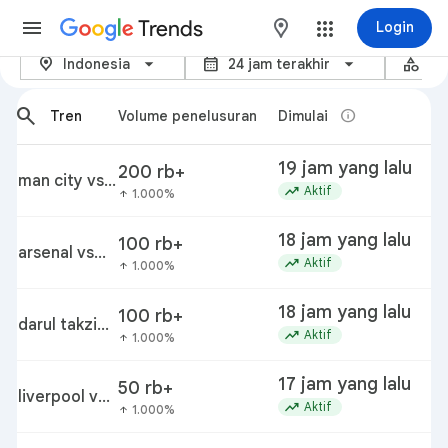
Trends
maps
Login
location_on
calendar_month
category
Sedang Trending - Google Tren
Indonesia
24 jam terakhir
Se
arrow_back_ios_new
arrow_forward_ios
search
info
Tren
Volume penelusuran
Dimulai
P
19 jam yang lalu
200 rb+
m
man city vs
trending_up
a
Aktif
1.000%
arrow_upward
atlético
madrid
18 jam yang lalu
100 rb+
p
arsenal vs
trending_up
Aktif
1.000%
arrow_upward
dortmund
18 jam yang lalu
100 rb+
j
darul takzim
trending_up
Aktif
1.000%
arrow_upward
fc vs
chelsea
17 jam yang lalu
50 rb+
liverpool vs
l
trending_up
Aktif
1.000%
arrow_upward
monaco