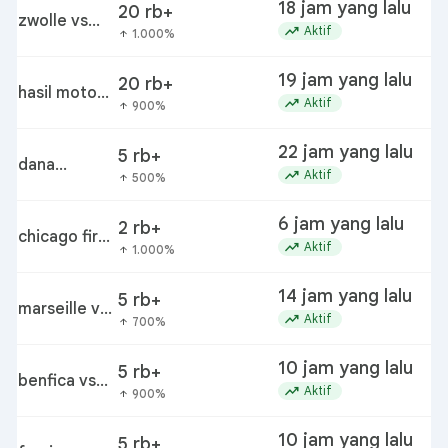
18 jam yang lalu
20 rb+
zwolle vs
trending_up
Aktif
1.000%
arrow_upward
ajax
19 jam yang lalu
20 rb+
hasil moto3
trending_up
Aktif
900%
arrow_upward
hari ini
22 jam yang lalu
5 rb+
dana
trending_up
Aktif
500%
arrow_upward
pensiun
6 jam yang lalu
2 rb+
chicago fire
trending_up
Aktif
1.000%
arrow_upward
vs santos
laguna
14 jam yang lalu
5 rb+
marseille vs
trending_up
Aktif
700%
arrow_upward
bilbao
10 jam yang lalu
5 rb+
benfica vs
l
trending_up
Aktif
900%
arrow_upward
academico
de viseu
10 jam yang lalu
5 rb+