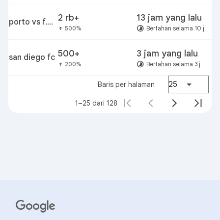
timbers
2 rb+
13 jam yang lalu
porto vs f.c.
timelapse
500%
Bertahan selama 10 j
arrow_upward
alverca
500+
3 jam yang lalu
san diego fc
timelapse
200%
Bertahan selama 3 j
arrow_upward
25
Baris per halaman
1–25 dari 128