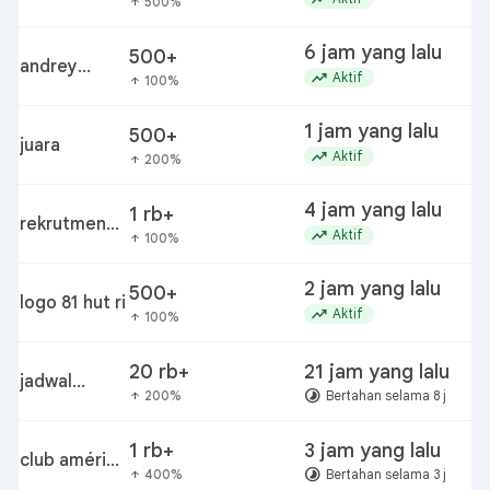
500%
arrow_upward
6 jam yang lalu
500+
andrey
trending_up
Aktif
100%
arrow_upward
santos
1 jam yang lalu
500+
juara
trending_up
Aktif
200%
arrow_upward
4 jam yang lalu
1 rb+
rekrutmen
trending_up
Aktif
100%
arrow_upward
pcpm bi 41
2 jam yang lalu
500+
logo 81 hut ri
h
trending_up
Aktif
100%
arrow_upward
20 rb+
21 jam yang lalu
j
jadwal
m
timelapse
200%
Bertahan selama 8 j
arrow_upward
motogp
1 rb+
3 jam yang lalu
club américa
timelapse
400%
Bertahan selama 3 j
arrow_upward
vs portland